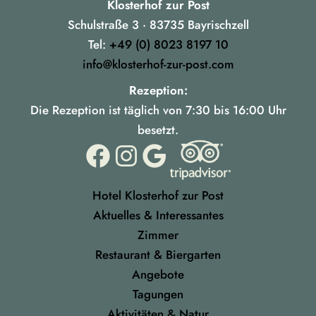
Klosterhof zur Post
Schulstraße 3 · 83735 Bayrischzell
Tel:
+49 (0) 8023 8197 10
info@klosterhof-zur-post.com
Rezeption:
Die Rezeption ist täglich von 7:30 bis 16:00 Uhr
besetzt.
Hotel Klosterhof zur Post
Aktuelles & Interessantes
Zimmer
Restaurant & Biergarten
Angebote
Tagungen
Aktivitäten & Natur