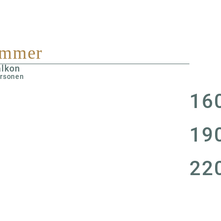
immer
alkon
ersonen
16
19
22