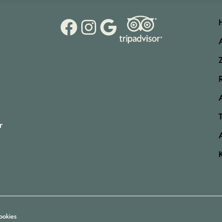
r
ookies