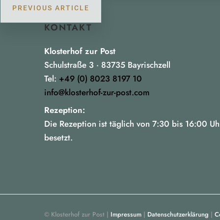
PREVIOUS ARTICLE
KONTAKT
Klosterhof zur Post
Schulstraße 3 · 83735 Bayrischzell
Tel:
+49 (0) 8023 8197 10
info@klosterhof-zur-post.com
Rezeption:
Die Rezeption ist täglich von 7:30 bis 16:00 Uh
besetzt.
© Klosterhof zur Post |
Impressum
|
Datenschutzerklärung
|
C