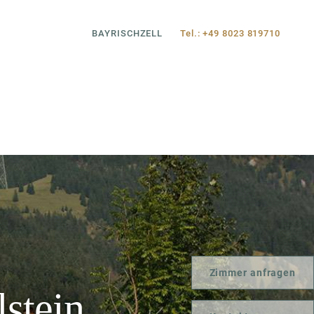
BAYRISCHZELL
Tel.: +49 8023 819710
Zimmer anfragen
stein